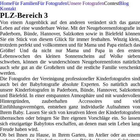
Home
Für Familien
Für Fotografen
Unsere Fotografen
Contest
Blog
Kontakt
PLZ-Bereich 3
Von einem Augenblick auf den anderen verändert sich das ganze
Leben auf eine wunderbare Weise. Mit der Neugeborenenfotografie in
Paderborn, Bünde, Hannover, Salzkotten sowie in Bielefeld können
Sie ein Stück von diesem Glück für immer festhalten. Winzig klein,
trotzdem perfekt und vollkommen und für Mama und Papa einfach das
Größte! Und da nicht nur Mama und Papa in den ersten
Lebenswochen des kleinen Sonnenscheins auf Wolke sieben
schweben, können die wunderschönen Neugeborenenfotos natürlich
auch sehr gut an die Großeltern und die restliche Familie verschenkt
werden.
Die Fotografen der Vereinigung professioneller Kinderfotografen sind
auch bei der Babyfotografie absolute Experten. So natürlich auch
unsere Kinderfotografen in Paderborn, Bünde, Hannover, Salzkotten
und Bielefeld. In einer entspannten Atmosphäre und mit wundervollen
Hintergründen, zauberhaften Accessoires und viel
Einfühlungsvermögen, entstehen ganz individuelle Aufnahmen von
Ihrem Baby. Lassen Sie sich von kreativen Ideen der Kinderfotografen
überraschen oder bringen Sie Ihre eigenen Vorschläge ein. So lassen
sich einzigartige Babyfotos erschaffen, an denen man sein Leben lang
Freude haben wird.
Ob bei Ihnen zu Hause, in Ihrem Garten, im Atelier oder an einem