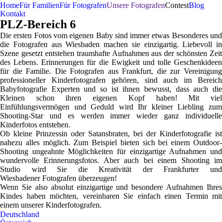
Home
Für Familien
Für Fotografen
Unsere Fotografen
Contest
Blog
Kontakt
PLZ-Bereich 6
Die ersten Fotos vom eigenen Baby sind immer etwas Besonderes und
die Fotografen aus Wiesbaden machen sie einzigartig. Liebevoll in
Szene gesetzt entstehen traumhafte Aufnahmen aus der schönsten Zeit
des Lebens. Erinnerungen für die Ewigkeit und tolle Geschenkideen
für die Familie. Die Fotografen aus Frankfurt, die zur Vereinigung
professioneller Kinderfotografen gehören, sind auch im Bereich
Babyfotografie Experten und so ist ihnen bewusst, dass auch die
Kleinen schon ihren eigenen Kopf haben! Mit viel
Einfühlungsvermögen und Geduld wird Ihr kleiner Liebling zum
Shooting-Star und es werden immer wieder ganz individuelle
Kinderfotos entstehen.
Ob kleine Prinzessin oder Satansbraten, bei der Kinderfotografie ist
nahezu alles möglich. Zum Beispiel bieten sich bei einem Outdoor-
Shooting ungeahnte Möglichkeiten für einzigartige Aufnahmen und
wundervolle Erinnerungsfotos. Aber auch bei einem Shooting im
Studio wird Sie die Kreativität der Frankfurter und
Wiesbadener Fotografen überzeugen!
Wenn Sie also absolut einzigartige und besondere Aufnahmen Ihres
Kindes haben möchten, vereinbaren Sie einfach einen Termin mit
einem unserer Kinderfotografen.
Deutschland